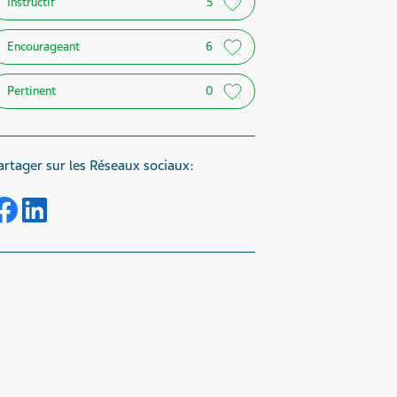
Instructif
5
Encourageant
6
Pertinent
0
artager sur les Réseaux sociaux:
Share on Facebook
Share on LinkedIn