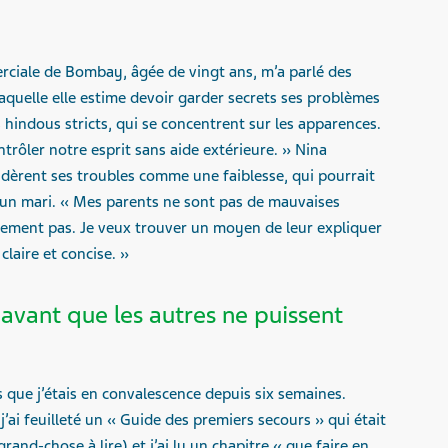
rciale de Bombay, âgée de vingt ans, m’a parlé des
 laquelle elle estime devoir garder secrets ses problèmes
hindous stricts, qui se concentrent sur les apparences.
trôler notre esprit sans aide extérieure. » Nina
dèrent ses troubles comme une faiblesse, qui pourrait
 un mari. « Mes parents ne sont pas de mauvaises
lement pas. Je veux trouver un moyen de leur expliquer
laire et concise. »
avant que les autres ne puissent
 que j’étais en convalescence depuis six semaines.
 j’ai feuilleté un « Guide des premiers secours » qui était
grand-chose à lire) et j’ai lu un chapitre « que faire en