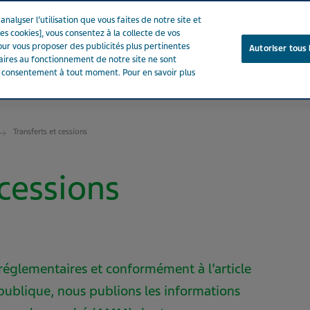
nalyser l’utilisation que vous faites de notre site et
es cookies], vous consentez à la collecte de vos
ur vous proposer des publicités plus pertinentes
Autoriser tous 
saires au fonctionnement de notre site ne sont
e consentement à tout moment. Pour en savoir plus
Notre entreprise
Votre santé
Notre engagement
Transferts et cessions
 cessions
réglementaires et conformément à l’article
publique, nous publions les informations