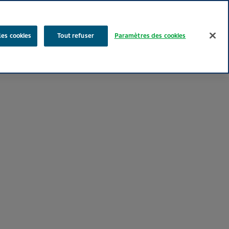
Rechercher
les cookies
Tout refuser
Paramètres des cookies
Nos produits
Face au Quotidien
Media
Carrières