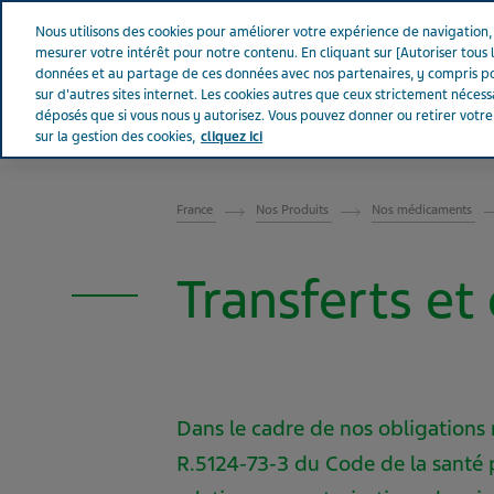
Aller sur Tevapharm
Nous utilisons des cookies pour améliorer votre expérience de navigation, a
mesurer votre intérêt pour notre contenu. En cliquant sur [Autoriser tous l
données et au partage de ces données avec nos partenaires, y compris po
sur d'autres sites internet. Les cookies autres que ceux strictement néces
déposés que si vous nous y autorisez. Vous pouvez donner ou retirer votr
sur la gestion des cookies,
cliquez ici
FRANCE
France
Nos Produits
Nos médicaments
Transferts et
Dans le cadre de nos obligations 
R.5124‑73‑3 du Code de la santé 