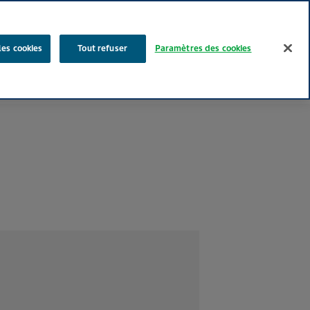
Rechercher
les cookies
Tout refuser
Paramètres des cookies
Nos produits
Face au Quotidien
Media
Carrières