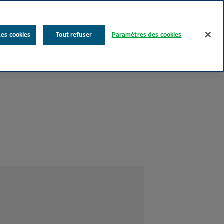
Rechercher
les cookies
Tout refuser
Paramètres des cookies
Nos produits
Face au Quotidien
Media
Carrières