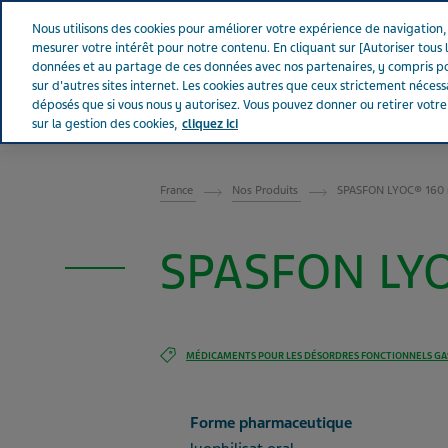
Aller sur Tevapharm
Nous utilisons des cookies pour améliorer votre expérience de navigation, a
mesurer votre intérêt pour notre contenu. En cliquant sur [Autoriser tous l
données et au partage de ces données avec nos partenaires, y compris po
sur d'autres sites internet. Les cookies autres que ceux strictement néces
déposés que si vous nous y autorisez. Vous pouvez donner ou retirer votr
sur la gestion des cookies,
cliquez ici
FRANCE
France
Nos Produits
SPASFON LYOC® 160 m
SPASFON LYO
MÉDICAMENTS POUR LES DÉSORDRES FONCTIONNELS GA
Forme pharmaceutique