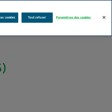
Rechercher
les cookies
Tout refuser
Paramètres des cookies
Nos produits
Face au Quotidien
Media
Carrières
5)