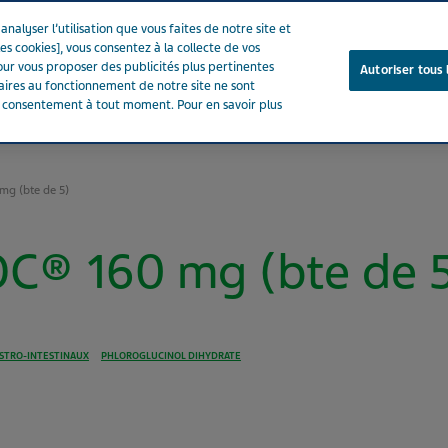
nalyser l’utilisation que vous faites de notre site et
es cookies], vous consentez à la collecte de vos
ur vous proposer des publicités plus pertinentes
Autoriser tous 
saires au fonctionnement de notre site ne sont
e consentement à tout moment. Pour en savoir plus
Notre entreprise
Votre santé
Notre engagement
g (bte de 5)
C® 160 mg (bte de 
STRO-INTESTINAUX
PHLOROGLUCINOL DIHYDRATE