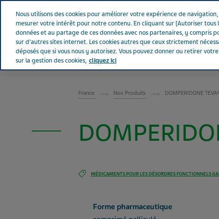
Aller sur Tevapharm
Nous utilisons des cookies pour améliorer votre expérience de navigation, a
mesurer votre intérêt pour notre contenu. En cliquant sur [Autoriser tous l
données et au partage de ces données avec nos partenaires, y compris po
sur d'autres sites internet. Les cookies autres que ceux strictement néces
déposés que si vous nous y autorisez. Vous pouvez donner ou retirer votr
sur la gestion des cookies,
cliquez ici
FRANCE
France
Nos Produits
DOMPERIDONE TEVA® 
DOMPERIDONE
MÉDICAMENTS POUR LES DÉSORDRES FONCTIONNELS GA
Forme pharmaceutique