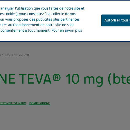
nalyser l’utilisation que vous faites de notre site et
es cookies], vous consentez à la collecte de vos
ur vous proposer des publicités plus pertinentes
Autoriser tous 
saires au fonctionnement de notre site ne sont
e consentement à tout moment. Pour en savoir plus
Notre entreprise
Votre santé
Notre engagement
10 mg (bte de 20)
 TEVA® 10 mg (bte
STRO-INTESTINAUX
DOMPERIDONE