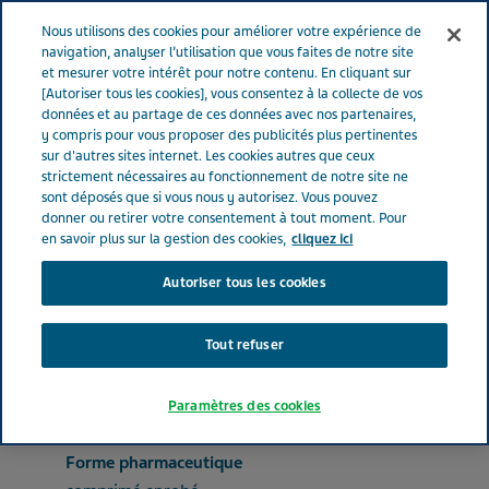
FRANCE
Menu
Nous utilisons des cookies pour améliorer votre expérience de
navigation, analyser l’utilisation que vous faites de notre site
et mesurer votre intérêt pour notre contenu. En cliquant sur
France
Nos Produits
SPASFON® 80.000 mg - 80.000 mg (bte
[Autoriser tous les cookies], vous consentez à la collecte de vos
données et au partage de ces données avec nos partenaires,
de 30)
y compris pour vous proposer des publicités plus pertinentes
sur d'autres sites internet. Les cookies autres que ceux
strictement nécessaires au fonctionnement de notre site ne
SPASFON® 80.000 mg -
sont déposés que si vous nous y autorisez. Vous pouvez
donner ou retirer votre consentement à tout moment. Pour
80.000 mg (bte de 30)
en savoir plus sur la gestion des cookies,
cliquez ici
Autoriser tous les cookies
MÉDICAMENTS POUR LES DÉSORDRES FONCTIONNELS GASTRO-INTESTINAUX
Tout refuser
PHLOROGLUCINOL, TRIMETHYLPHLOROGLUCINOL
Paramètres des cookies
Forme pharmaceutique