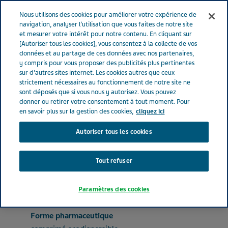
FRANCE
Menu
Nous utilisons des cookies pour améliorer votre expérience de
navigation, analyser l’utilisation que vous faites de notre site
et mesurer votre intérêt pour notre contenu. En cliquant sur
France
Nos Produits
PHLOROGLUCINOL TEVA® 80 mg (bte de
[Autoriser tous les cookies], vous consentez à la collecte de vos
données et au partage de ces données avec nos partenaires,
10)
y compris pour vous proposer des publicités plus pertinentes
sur d'autres sites internet. Les cookies autres que ceux
strictement nécessaires au fonctionnement de notre site ne
PHLOROGLUCINOL TEVA®
sont déposés que si vous nous y autorisez. Vous pouvez
donner ou retirer votre consentement à tout moment. Pour
80 mg (bte de 10)
en savoir plus sur la gestion des cookies,
cliquez ici
Autoriser tous les cookies
MÉDICAMENTS POUR LES DÉSORDRES FONCTIONNELS GASTRO-INTESTINAUX
Tout refuser
PHLOROGLUCINOL
Paramètres des cookies
Forme pharmaceutique