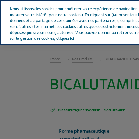
Aller sur Tevapharm
Nous utilisons des cookies pour améliorer votre expérience de navigation, a
mesurer votre intérêt pour notre contenu. En cliquant sur [Autoriser tous l
données et au partage de ces données avec nos partenaires, y compris po
sur d'autres sites internet. Les cookies autres que ceux strictement néces
déposés que si vous nous y autorisez. Vous pouvez donner ou retirer votr
sur la gestion des cookies,
cliquez ici
FRANCE
France
Nos Produits
BICALUTAMIDE TEVA® 
BICALUTAMID
THÉRAPEUTIQUE ENDOCRINE
BICALUTAMIDE
Forme pharmaceutique