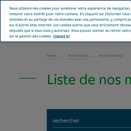
Aller sur Tevapharm
Nous utilisons des cookies pour améliorer votre expérience de navigation, a
mesurer votre intérêt pour notre contenu. En cliquant sur [Autoriser tous l
données et au partage de ces données avec nos partenaires, y compris po
sur d'autres sites internet. Les cookies autres que ceux strictement néces
déposés que si vous nous y autorisez. Vous pouvez donner ou retirer votr
sur la gestion des cookies,
cliquez ici
FRANCE
France
Nos Produits
Product catalog
Liste de nos
Search