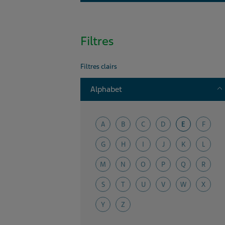
Filtres
Filtres clairs
T
Alphabet
A
B
C
D
E
F
G
H
I
J
K
L
M
N
O
P
Q
R
S
T
U
V
W
X
Y
Z