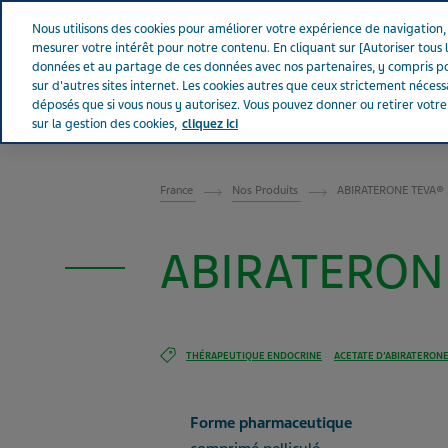
Aller sur Tevapharm
Nous utilisons des cookies pour améliorer votre expérience de navigation, a
mesurer votre intérêt pour notre contenu. En cliquant sur [Autoriser tous l
données et au partage de ces données avec nos partenaires, y compris po
sur d'autres sites internet. Les cookies autres que ceux strictement néces
déposés que si vous nous y autorisez. Vous pouvez donner ou retirer votr
sur la gestion des cookies,
cliquez ici
FRANCE
France
Nos Produits
ABIRATERONE TEVA® 5
ABIRATERONE
THÉRAPEUTIQUE ENDOCRINE
ACETATE D’ABIRATERON
Forme pharmaceutique