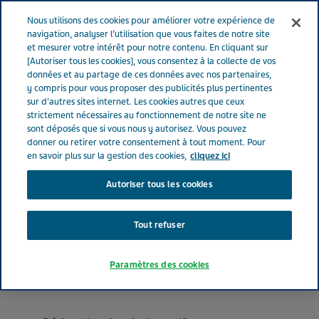
FRANCE
Menu
Nous utilisons des cookies pour améliorer votre expérience de
navigation, analyser l’utilisation que vous faites de notre site
et mesurer votre intérêt pour notre contenu. En cliquant sur
France
Nos Produits
VOGALENE® 5 mg (bte de 10)
[Autoriser tous les cookies], vous consentez à la collecte de vos
données et au partage de ces données avec nos partenaires,
y compris pour vous proposer des publicités plus pertinentes
sur d'autres sites internet. Les cookies autres que ceux
VOGALENE® 5 mg (bte de
strictement nécessaires au fonctionnement de notre site ne
sont déposés que si vous nous y autorisez. Vous pouvez
10)
donner ou retirer votre consentement à tout moment. Pour
en savoir plus sur la gestion des cookies,
cliquez ici
Autoriser tous les cookies
ANTIÉMÉTIQUES ET ANTINAUSÉEUX
METOPIMAZINE
Tout refuser
Forme pharmaceutique
Paramètres des cookies
suppositoire sécable