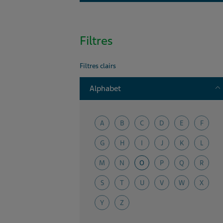
Filtres
Filtres clairs
T
Alphabet
A
B
C
D
E
F
G
H
I
J
K
L
M
N
O
P
Q
R
S
T
U
V
W
X
Y
Z