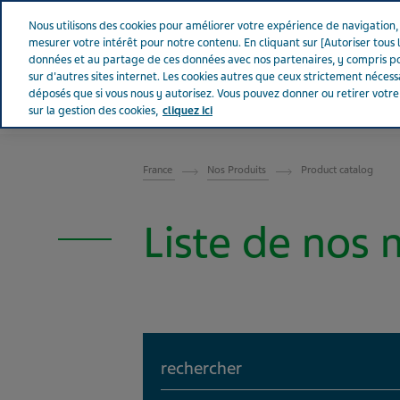
Aller sur Tevapharm
Nous utilisons des cookies pour améliorer votre expérience de navigation, a
mesurer votre intérêt pour notre contenu. En cliquant sur [Autoriser tous l
données et au partage de ces données avec nos partenaires, y compris po
sur d'autres sites internet. Les cookies autres que ceux strictement néces
déposés que si vous nous y autorisez. Vous pouvez donner ou retirer votr
sur la gestion des cookies,
cliquez ici
FRANCE
France
Nos Produits
Product catalog
Liste de nos
Search