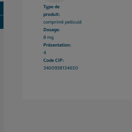
Type de
oggle
produit:
oggle
comprimé pelliculé
Dosage:
8 mg
Présentation:
4
Code CIP:
3400938134650