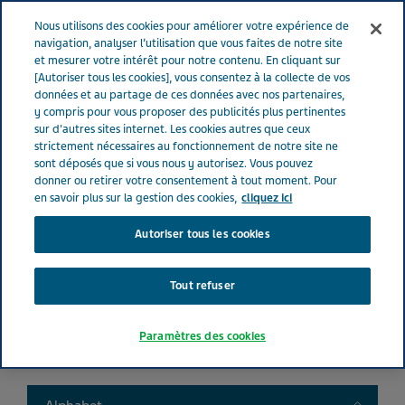
FRANCE
Menu
Nous utilisons des cookies pour améliorer votre expérience de
navigation, analyser l’utilisation que vous faites de notre site
et mesurer votre intérêt pour notre contenu. En cliquant sur
France
Nos Produits
Product catalog
[Autoriser tous les cookies], vous consentez à la collecte de vos
données et au partage de ces données avec nos partenaires,
y compris pour vous proposer des publicités plus pertinentes
sur d'autres sites internet. Les cookies autres que ceux
Liste de nos médicaments
strictement nécessaires au fonctionnement de notre site ne
sont déposés que si vous nous y autorisez. Vous pouvez
donner ou retirer votre consentement à tout moment. Pour
en savoir plus sur la gestion des cookies,
cliquez ici
Autoriser tous les cookies
Search
Tout refuser
Filtres
Paramètres des cookies
Filtres clairs
Toggle