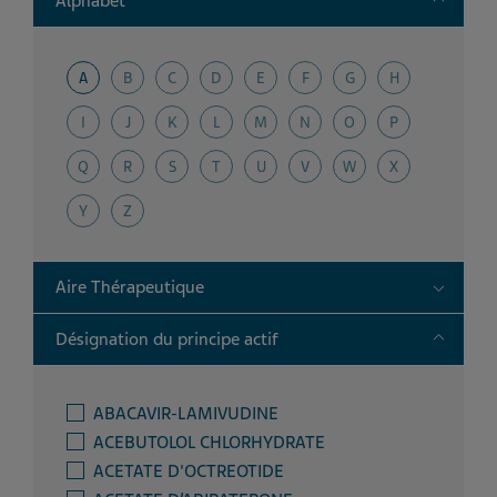
Alphabet
A
B
C
D
E
F
G
H
I
J
K
L
M
N
O
P
Q
R
S
T
U
V
W
X
Y
Z
Toggle
Aire Thérapeutique
Toggle
Désignation du principe actif
ABACAVIR-LAMIVUDINE
ACEBUTOLOL CHLORHYDRATE
ACETATE D'OCTREOTIDE