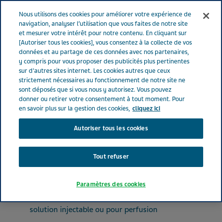
FRANCE
Menu
Nous utilisons des cookies pour améliorer votre expérience de
navigation, analyser l’utilisation que vous faites de notre site
et mesurer votre intérêt pour notre contenu. En cliquant sur
France
Nos Produits
TEVAGRASTIM® 48 MUI/0.8 ml (bte de
[Autoriser tous les cookies], vous consentez à la collecte de vos
données et au partage de ces données avec nos partenaires,
5)
y compris pour vous proposer des publicités plus pertinentes
sur d'autres sites internet. Les cookies autres que ceux
strictement nécessaires au fonctionnement de notre site ne
TEVAGRASTIM® 48 MUI/0.8
sont déposés que si vous nous y autorisez. Vous pouvez
donner ou retirer votre consentement à tout moment. Pour
ml (bte de 5)
en savoir plus sur la gestion des cookies,
cliquez ici
Autoriser tous les cookies
IMMUNOSTIMULANTS
FILGRASTIM
Tout refuser
Paramètres des cookies
Forme pharmaceutique
solution injectable ou pour perfusion