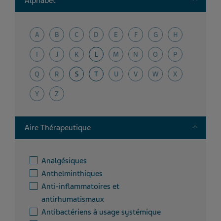
Alphabet
A
B
C
D
E
F
G
H
I
J
K
L
M
N
O
P
Q
R
S
T
U
V
W
X
Y
Z
Toggle
Aire Thérapeutique
Analgésiques
Anthelminthiques
Anti-inflammatoires et
antirhumatismaux
Antibactériens à usage systémique