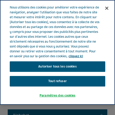
FRANCE
Menu
Nous utilisons des cookies pour améliorer votre expérience de
navigation, analyser l’utilisation que vous faites de notre site
et mesurer votre intérêt pour notre contenu. En cliquant sur
France
Nos Produits
Product catalog
[Autoriser tous les cookies], vous consentez à la collecte de vos
données et au partage de ces données avec nos partenaires,
y compris pour vous proposer des publicités plus pertinentes
sur d'autres sites internet. Les cookies autres que ceux
Liste de nos médicaments
strictement nécessaires au fonctionnement de notre site ne
sont déposés que si vous nous y autorisez. Vous pouvez
donner ou retirer votre consentement à tout moment. Pour
en savoir plus sur la gestion des cookies,
cliquez ici
Autoriser tous les cookies
Search
Tout refuser
Filtres
Paramètres des cookies
Filtres clairs
Toggle