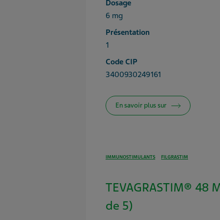
Dosage
6 mg
Présentation
1
Code CIP
3400930249161
En savoir plus sur
IMMUNOSTIMULANTS
FILGRASTIM
TEVAGRASTIM® 48 MU
de 5)