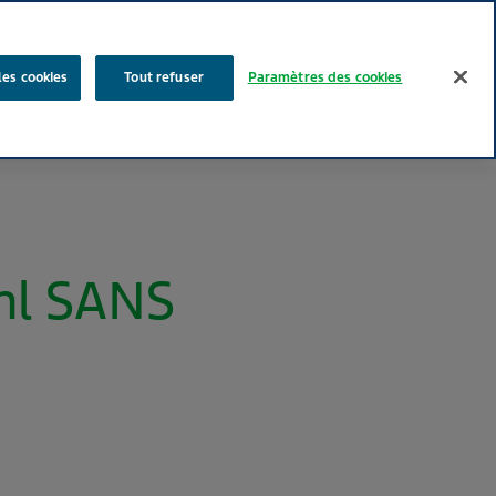
Rechercher
les cookies
Tout refuser
Paramètres des cookies
Nos produits
Face au Quotidien
Media
Carrières
l SANS