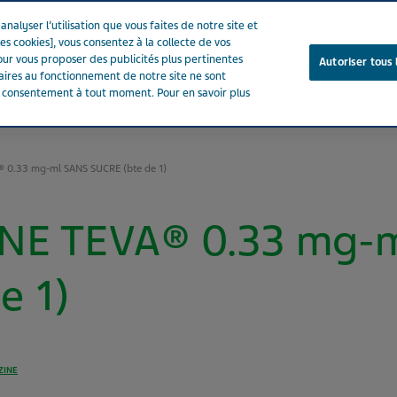
nalyser l’utilisation que vous faites de notre site et
es cookies], vous consentez à la collecte de vos
ur vous proposer des publicités plus pertinentes
Autoriser tous 
saires au fonctionnement de notre site ne sont
e consentement à tout moment. Pour en savoir plus
Notre entreprise
Votre santé
Notre engagement
0.33 mg-ml SANS SUCRE (bte de 1)
E TEVA® 0.33 mg-m
e 1)
ZINE