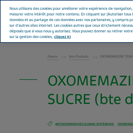
Aller sur Tevapharm
Nous utilisons des cookies pour améliorer votre expérience de navigation, a
mesurer votre intérêt pour notre contenu. En cliquant sur [Autoriser tous l
données et au partage de ces données avec nos partenaires, y compris po
sur d'autres sites internet. Les cookies autres que ceux strictement néces
déposés que si vous nous y autorisez. Vous pouvez donner ou retirer votr
sur la gestion des cookies,
cliquez ici
FRANCE
France
Nos Produits
OXOMEMAZINE TEVA® 
OXOMEMAZIN
SUCRE (bte d
ANTIHISTAMINIQUES À USAGE SYSTÉMIQUE
OXOMEMA