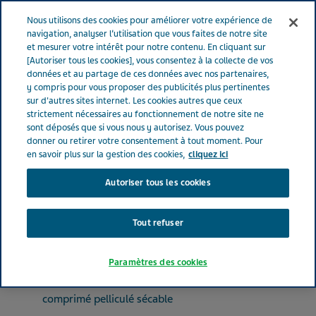
FRANCE
Menu
Nous utilisons des cookies pour améliorer votre expérience de
navigation, analyser l’utilisation que vous faites de notre site
et mesurer votre intérêt pour notre contenu. En cliquant sur
France
Nos Produits
CETIRIZINE TEVA SANTE® 10 mg (bte de )
[Autoriser tous les cookies], vous consentez à la collecte de vos
données et au partage de ces données avec nos partenaires,
y compris pour vous proposer des publicités plus pertinentes
sur d'autres sites internet. Les cookies autres que ceux
CETIRIZINE TEVA SANTE®
strictement nécessaires au fonctionnement de notre site ne
sont déposés que si vous nous y autorisez. Vous pouvez
10 mg (bte de )
donner ou retirer votre consentement à tout moment. Pour
en savoir plus sur la gestion des cookies,
cliquez ici
Autoriser tous les cookies
ANTIHISTAMINIQUES À USAGE SYSTÉMIQUE
DICHLORHYDRATE DE CETIRIZINE
Tout refuser
Paramètres des cookies
Forme pharmaceutique
comprimé pelliculé sécable