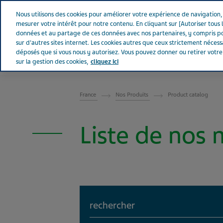
Aller sur Tevapharm
Nous utilisons des cookies pour améliorer votre expérience de navigation, a
mesurer votre intérêt pour notre contenu. En cliquant sur [Autoriser tous l
données et au partage de ces données avec nos partenaires, y compris po
sur d'autres sites internet. Les cookies autres que ceux strictement néces
déposés que si vous nous y autorisez. Vous pouvez donner ou retirer votr
sur la gestion des cookies,
cliquez ici
FRANCE
France
Nos Produits
Product catalog
Liste de nos
Search