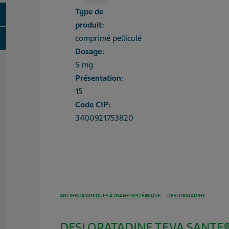
Type de
oggle
produit:
oggle
comprimé pelliculé
Dosage:
5 mg
Présentation:
15
Code CIP:
3400921753820
ANTIHISTAMINIQUES À USAGE SYSTÉMIQUE
DESLORATADINE
DESLORATADINE TEVA SANTE® 