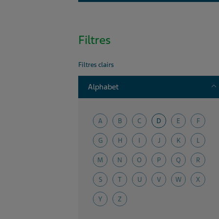
Filtres
Filtres clairs
T
Alphabet
A
B
C
D
E
F
G
H
I
J
K
L
M
N
O
P
Q
R
S
T
U
V
W
X
Y
Z