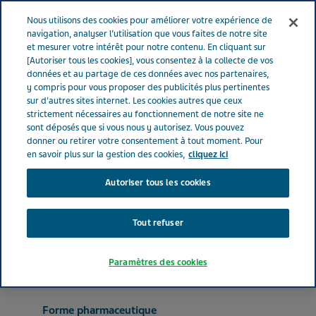
FRANCE
Menu
Nous utilisons des cookies pour améliorer votre expérience de
navigation, analyser l’utilisation que vous faites de notre site
et mesurer votre intérêt pour notre contenu. En cliquant sur
France
Nos Produits
DOXYLAMINE TEVA CONSEIL® 15 mg (bte
[Autoriser tous les cookies], vous consentez à la collecte de vos
données et au partage de ces données avec nos partenaires,
de 10)
y compris pour vous proposer des publicités plus pertinentes
sur d'autres sites internet. Les cookies autres que ceux
strictement nécessaires au fonctionnement de notre site ne
DOXYLAMINE TEVA
sont déposés que si vous nous y autorisez. Vous pouvez
donner ou retirer votre consentement à tout moment. Pour
CONSEIL® 15 mg (bte de
en savoir plus sur la gestion des cookies,
cliquez ici
Autoriser tous les cookies
10)
Tout refuser
ANTIHISTAMINIQUES À USAGE SYSTÉMIQUE
DOXYLAMINE SUCCINATE
Paramètres des cookies
Forme pharmaceutique