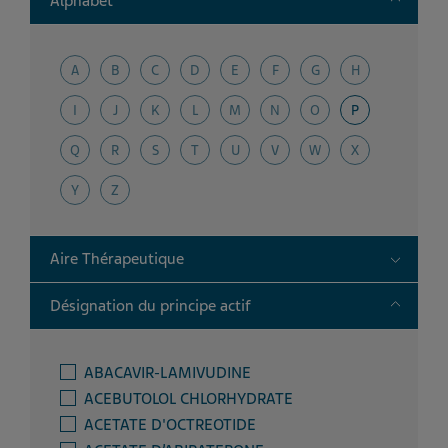
Alphabet
A
B
C
D
E
F
G
H
I
J
K
L
M
N
O
P
Q
R
S
T
U
V
W
X
Y
Z
Toggle
Aire Thérapeutique
Toggle
Désignation du principe actif
ABACAVIR-LAMIVUDINE
ACEBUTOLOL CHLORHYDRATE
ACETATE D'OCTREOTIDE