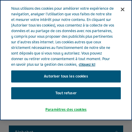
FRANCE
Menu
Nous utilisons des cookies pour améliorer votre expérience de
navigation, analyser l’utilisation que vous faites de notre site
et mesurer votre intérêt pour notre contenu. En cliquant sur
France
Nos Produits
Product catalog
[Autoriser tous les cookies], vous consentez à la collecte de vos
données et au partage de ces données avec nos partenaires,
y compris pour vous proposer des publicités plus pertinentes
sur d'autres sites internet. Les cookies autres que ceux
Liste de nos médicaments
strictement nécessaires au fonctionnement de notre site ne
sont déposés que si vous nous y autorisez. Vous pouvez
donner ou retirer votre consentement à tout moment. Pour
en savoir plus sur la gestion des cookies,
cliquez ici
Autoriser tous les cookies
Search
Tout refuser
Filtres
Paramètres des cookies
Filtres clairs
Toggle