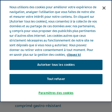
FRANCE
Menu
Nous utilisons des cookies pour améliorer votre expérience de
navigation, analyser l’utilisation que vous faites de notre site
et mesurer votre intérêt pour notre contenu. En cliquant sur
France
Nos Produits
PANTOPRAZOLE TEVA SANTE® 20 mg
[Autoriser tous les cookies], vous consentez à la collecte de vos
données et au partage de ces données avec nos partenaires,
(bte de 14)
y compris pour vous proposer des publicités plus pertinentes
sur d'autres sites internet. Les cookies autres que ceux
strictement nécessaires au fonctionnement de notre site ne
PANTOPRAZOLE TEVA
sont déposés que si vous nous y autorisez. Vous pouvez
donner ou retirer votre consentement à tout moment. Pour
SANTE® 20 mg (bte de 14)
en savoir plus sur la gestion des cookies,
cliquez ici
Autoriser tous les cookies
MÉDICAMENTS POUR LES TROUBLES DE L'ACIDITÉ
PANTOPRAZOLE
Tout refuser
Paramètres des cookies
Forme pharmaceutique
comprimé gastro-résistant