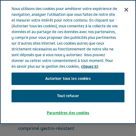
FRANCE
Menu
Nous utilisons des cookies pour améliorer votre expérience de
navigation, analyser l’utilisation que vous faites de notre site
et mesurer votre intérêt pour notre contenu. En cliquant sur
France
Nos Produits
PANTOPRAZOLE TEVA SANTE® 40 mg
[Autoriser tous les cookies], vous consentez à la collecte de vos
données et au partage de ces données avec nos partenaires,
(bte de 14)
y compris pour vous proposer des publicités plus pertinentes
sur d'autres sites internet. Les cookies autres que ceux
strictement nécessaires au fonctionnement de notre site ne
PANTOPRAZOLE TEVA
sont déposés que si vous nous y autorisez. Vous pouvez
donner ou retirer votre consentement à tout moment. Pour
SANTE® 40 mg (bte de 14)
en savoir plus sur la gestion des cookies,
cliquez ici
Autoriser tous les cookies
MÉDICAMENTS POUR LES TROUBLES DE L'ACIDITÉ
PANTOPRAZOLE
Tout refuser
Paramètres des cookies
Forme pharmaceutique
comprimé gastro-résistant