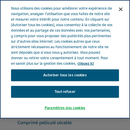
FRANCE
Menu
Nous utilisons des cookies pour améliorer votre expérience de
navigation, analyser l’utilisation que vous faites de notre site
et mesurer votre intérêt pour notre contenu. En cliquant sur
France
Nos Produits
ZOPICLONE TEVA SANTE® 7.5 mg (bte de
[Autoriser tous les cookies], vous consentez à la collecte de vos
données et au partage de ces données avec nos partenaires,
14)
y compris pour vous proposer des publicités plus pertinentes
sur d'autres sites internet. Les cookies autres que ceux
strictement nécessaires au fonctionnement de notre site ne
ZOPICLONE TEVA SANTE®
sont déposés que si vous nous y autorisez. Vous pouvez
donner ou retirer votre consentement à tout moment. Pour
7.5 mg (bte de 14)
en savoir plus sur la gestion des cookies,
cliquez ici
Autoriser tous les cookies
PSYCHOLEPTIQUES
ZOPICLONE
Tout refuser
Paramètres des cookies
Forme pharmaceutique
Comprimé pelliculé sécable