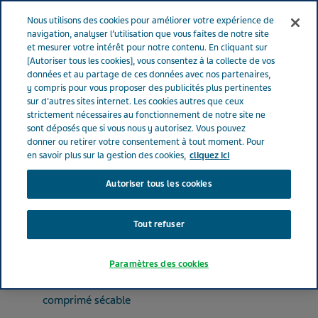
FRANCE
Menu
Nous utilisons des cookies pour améliorer votre expérience de
navigation, analyser l’utilisation que vous faites de notre site
et mesurer votre intérêt pour notre contenu. En cliquant sur
France
Nos Produits
ALPRAZOLAM TEVA® 0.25 mg (bte de
[Autoriser tous les cookies], vous consentez à la collecte de vos
données et au partage de ces données avec nos partenaires,
30)
y compris pour vous proposer des publicités plus pertinentes
sur d'autres sites internet. Les cookies autres que ceux
strictement nécessaires au fonctionnement de notre site ne
ALPRAZOLAM TEVA® 0.25
sont déposés que si vous nous y autorisez. Vous pouvez
donner ou retirer votre consentement à tout moment. Pour
mg (bte de 30)
en savoir plus sur la gestion des cookies,
cliquez ici
Autoriser tous les cookies
PSYCHOLEPTIQUES
ALPRAZOLAM
Tout refuser
Paramètres des cookies
Forme pharmaceutique
comprimé sécable