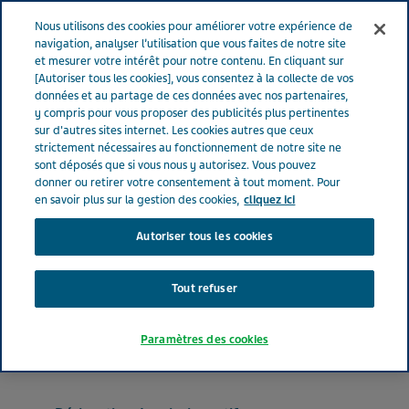
FRANCE
Menu
Nous utilisons des cookies pour améliorer votre expérience de
navigation, analyser l’utilisation que vous faites de notre site
et mesurer votre intérêt pour notre contenu. En cliquant sur
France
Nos Produits
TEVAGRASTIM® 48 MUI-0.8 ml (bte de 1)
[Autoriser tous les cookies], vous consentez à la collecte de vos
données et au partage de ces données avec nos partenaires,
y compris pour vous proposer des publicités plus pertinentes
sur d'autres sites internet. Les cookies autres que ceux
TEVAGRASTIM® 48 MUI-0.8
strictement nécessaires au fonctionnement de notre site ne
sont déposés que si vous nous y autorisez. Vous pouvez
ml (bte de 1)
donner ou retirer votre consentement à tout moment. Pour
en savoir plus sur la gestion des cookies,
cliquez ici
Autoriser tous les cookies
ANTINÉOPLASIQUES ET AGENTS IMMUNOMODULANTS
FILGRASTIM
Tout refuser
Forme pharmaceutique
Paramètres des cookies
solution injectable ou pour perfusion