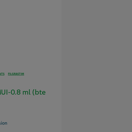
NTS
FILGRASTIM
I-0.8 ml (bte
sion