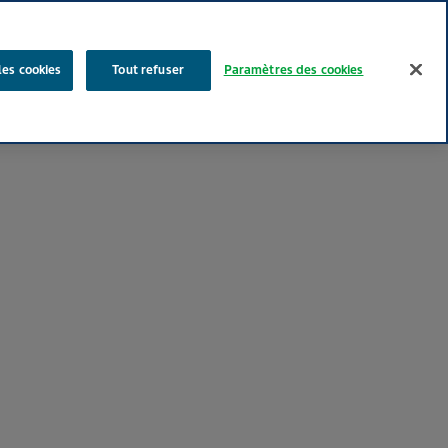
Rechercher
les cookies
Tout refuser
Paramètres des cookies
Nos produits
Face au Quotidien
Media
Carrières