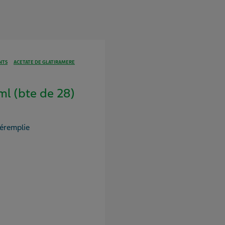
NTS
ACETATE DE GLATIRAMERE
 (bte de 28)
réremplie