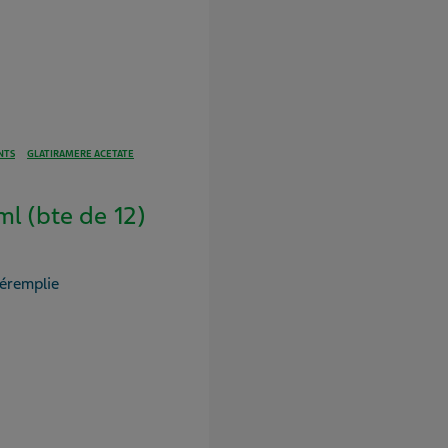
NTS
GLATIRAMERE ACETATE
 (bte de 12)
réremplie