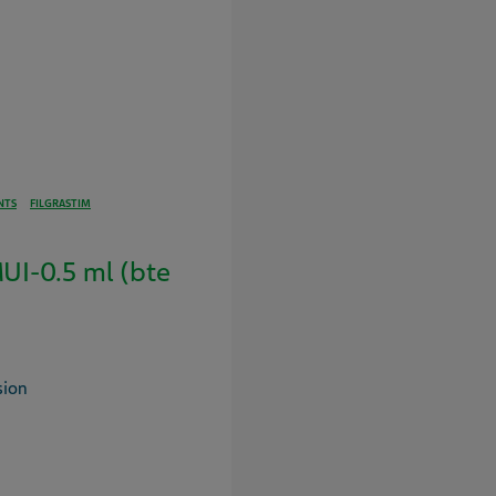
NTS
FILGRASTIM
I-0.5 ml (bte
sion