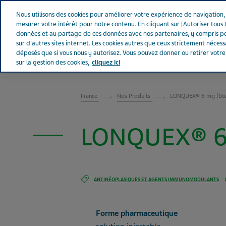
Aller sur Tevapharm
Nous utilisons des cookies pour améliorer votre expérience de navigation, a
mesurer votre intérêt pour notre contenu. En cliquant sur [Autoriser tous l
données et au partage de ces données avec nos partenaires, y compris po
sur d'autres sites internet. Les cookies autres que ceux strictement néces
déposés que si vous nous y autorisez. Vous pouvez donner ou retirer votr
sur la gestion des cookies,
cliquez ici
FRANCE
France
Nos Produits
LONQUEX® 6 mg (bte
LONQUEX® 6 
ANTINÉOPLASIQUES ET AGENTS IMMUNOMODULANTS
Forme pharmaceutique