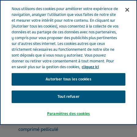
FRANCE
Menu
Nous utilisons des cookies pour améliorer votre expérience de
navigation, analyser l’utilisation que vous faites de notre site
et mesurer votre intérêt pour notre contenu. En cliquant sur
France
Nos Produits
RIVAROXABAN TEVA® 10 mg (bte de 30 x
[Autoriser tous les cookies], vous consentez à la collecte de vos
données et au partage de ces données avec nos partenaires,
1)
y compris pour vous proposer des publicités plus pertinentes
sur d'autres sites internet. Les cookies autres que ceux
strictement nécessaires au fonctionnement de notre site ne
RIVAROXABAN TEVA® 10
sont déposés que si vous nous y autorisez. Vous pouvez
donner ou retirer votre consentement à tout moment. Pour
mg (bte de 30 x 1)
en savoir plus sur la gestion des cookies,
cliquez ici
Autoriser tous les cookies
ANTITHROMBOTIQUES
RIVAROXABAN
Tout refuser
Paramètres des cookies
Forme pharmaceutique
comprimé pelliculé