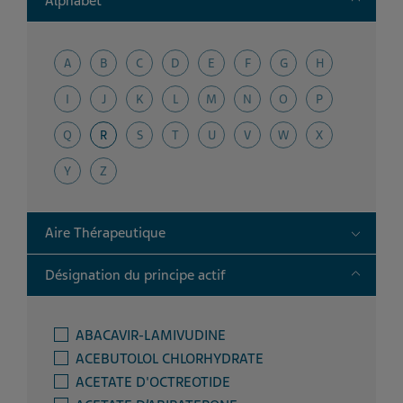
Alphabet
A
B
C
D
E
F
G
H
I
J
K
L
M
N
O
P
Q
R
S
T
U
V
W
X
Y
Z
Toggle
Aire Thérapeutique
Toggle
Désignation du principe actif
ABACAVIR-LAMIVUDINE
ACEBUTOLOL CHLORHYDRATE
ACETATE D'OCTREOTIDE