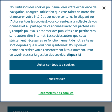
FRANCE
Menu
Nous utilisons des cookies pour améliorer votre expérience de
navigation, analyser l’utilisation que vous faites de notre site
et mesurer votre intérêt pour notre contenu. En cliquant sur
France
Nos Produits
Product catalog
[Autoriser tous les cookies], vous consentez à la collecte de vos
données et au partage de ces données avec nos partenaires,
y compris pour vous proposer des publicités plus pertinentes
sur d'autres sites internet. Les cookies autres que ceux
Liste de nos médicaments
strictement nécessaires au fonctionnement de notre site ne
sont déposés que si vous nous y autorisez. Vous pouvez
donner ou retirer votre consentement à tout moment. Pour
en savoir plus sur la gestion des cookies,
cliquez ici
Autoriser tous les cookies
Search
Tout refuser
Filtres
Paramètres des cookies
Filtres clairs
Toggle