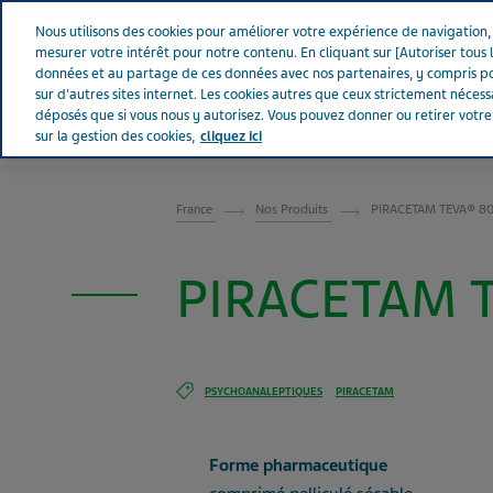
Aller sur Tevapharm
Nous utilisons des cookies pour améliorer votre expérience de navigation, a
mesurer votre intérêt pour notre contenu. En cliquant sur [Autoriser tous l
données et au partage de ces données avec nos partenaires, y compris po
sur d'autres sites internet. Les cookies autres que ceux strictement néces
déposés que si vous nous y autorisez. Vous pouvez donner ou retirer votr
sur la gestion des cookies,
cliquez ici
FRANCE
France
Nos Produits
PIRACETAM TEVA® 800
PIRACETAM T
PSYCHOANALEPTIQUES
PIRACETAM
Forme pharmaceutique