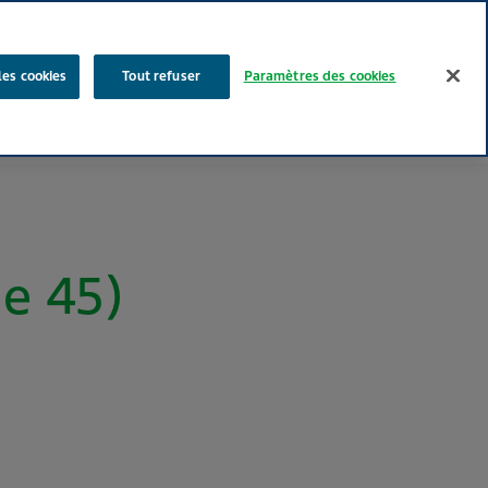
Rechercher
les cookies
Tout refuser
Paramètres des cookies
Nos produits
Face au Quotidien
Media
Carrières
e 45)