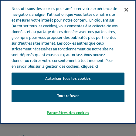
FRANCE
Menu
Nous utilisons des cookies pour améliorer votre expérience de
navigation, analyser l’utilisation que vous faites de notre site
et mesurer votre intérêt pour notre contenu. En cliquant sur
France
Nos Produits
DULOXETINE TEVA® 30 mg (bte de 28)
[Autoriser tous les cookies], vous consentez à la collecte de vos
données et au partage de ces données avec nos partenaires,
y compris pour vous proposer des publicités plus pertinentes
sur d'autres sites internet. Les cookies autres que ceux
DULOXETINE TEVA® 30 mg
strictement nécessaires au fonctionnement de notre site ne
sont déposés que si vous nous y autorisez. Vous pouvez
(bte de 28)
donner ou retirer votre consentement à tout moment. Pour
en savoir plus sur la gestion des cookies,
cliquez ici
Autoriser tous les cookies
PSYCHOANALEPTIQUES
CHLORHYDRATE DE DULOXETINE
Tout refuser
Forme pharmaceutique
Paramètres des cookies
gélule gastro-résistante