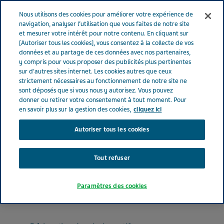
FRANCE
Menu
Nous utilisons des cookies pour améliorer votre expérience de
navigation, analyser l’utilisation que vous faites de notre site
et mesurer votre intérêt pour notre contenu. En cliquant sur
France
Nos Produits
MYFENAX® 500 mg (bte de 50)
[Autoriser tous les cookies], vous consentez à la collecte de vos
données et au partage de ces données avec nos partenaires,
y compris pour vous proposer des publicités plus pertinentes
sur d'autres sites internet. Les cookies autres que ceux
MYFENAX® 500 mg (bte de
strictement nécessaires au fonctionnement de notre site ne
sont déposés que si vous nous y autorisez. Vous pouvez
50)
donner ou retirer votre consentement à tout moment. Pour
en savoir plus sur la gestion des cookies,
cliquez ici
Autoriser tous les cookies
IMMUNOSUPPRESSEURS
MYCOPHENOLATE MOFETIL
Tout refuser
Forme pharmaceutique
Paramètres des cookies
Comprimé pelliculé