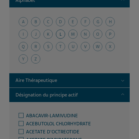
Alphabet
A
B
C
D
E
F
G
H
I
J
K
L
M
N
O
P
Q
R
S
T
U
V
W
X
Y
Z
Toggle
Aire Thérapeutique
Toggle
Désignation du principe actif
ABACAVIR-LAMIVUDINE
ACEBUTOLOL CHLORHYDRATE
ACETATE D'OCTREOTIDE