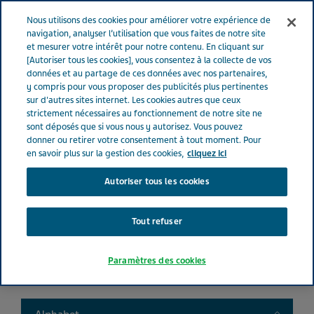
FRANCE
Menu
Nous utilisons des cookies pour améliorer votre expérience de
navigation, analyser l’utilisation que vous faites de notre site
et mesurer votre intérêt pour notre contenu. En cliquant sur
France
Nos Produits
Product catalog
[Autoriser tous les cookies], vous consentez à la collecte de vos
données et au partage de ces données avec nos partenaires,
y compris pour vous proposer des publicités plus pertinentes
sur d'autres sites internet. Les cookies autres que ceux
Liste de nos médicaments
strictement nécessaires au fonctionnement de notre site ne
sont déposés que si vous nous y autorisez. Vous pouvez
donner ou retirer votre consentement à tout moment. Pour
en savoir plus sur la gestion des cookies,
cliquez ici
Autoriser tous les cookies
Search
Tout refuser
Filtres
Paramètres des cookies
Filtres clairs
Toggle