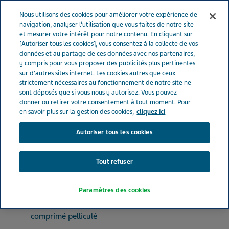
FRANCE
Menu
Nous utilisons des cookies pour améliorer votre expérience de
navigation, analyser l’utilisation que vous faites de notre site
et mesurer votre intérêt pour notre contenu. En cliquant sur
France
Nos Produits
MOXONIDINE TEVA SANTE® 0.4 mg (bte
[Autoriser tous les cookies], vous consentez à la collecte de vos
données et au partage de ces données avec nos partenaires,
de 90)
y compris pour vous proposer des publicités plus pertinentes
sur d'autres sites internet. Les cookies autres que ceux
strictement nécessaires au fonctionnement de notre site ne
MOXONIDINE TEVA
sont déposés que si vous nous y autorisez. Vous pouvez
donner ou retirer votre consentement à tout moment. Pour
SANTE® 0.4 mg (bte de 90)
en savoir plus sur la gestion des cookies,
cliquez ici
Autoriser tous les cookies
ANTIHYPERTENSEURS
MOXONIDINE
Tout refuser
Paramètres des cookies
Forme pharmaceutique
comprimé pelliculé