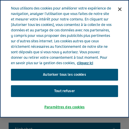
FRANCE
Menu
Nous utilisons des cookies pour améliorer votre expérience de
navigation, analyser l’utilisation que vous faites de notre site
et mesurer votre intérêt pour notre contenu. En cliquant sur
France
Nos Produits
Product catalog
[Autoriser tous les cookies], vous consentez à la collecte de vos
données et au partage de ces données avec nos partenaires,
y compris pour vous proposer des publicités plus pertinentes
sur d'autres sites internet. Les cookies autres que ceux
Liste de nos médicaments
strictement nécessaires au fonctionnement de notre site ne
sont déposés que si vous nous y autorisez. Vous pouvez
donner ou retirer votre consentement à tout moment. Pour
en savoir plus sur la gestion des cookies,
cliquez ici
Autoriser tous les cookies
Search
Tout refuser
Filtres
Paramètres des cookies
Filtres clairs
Toggle