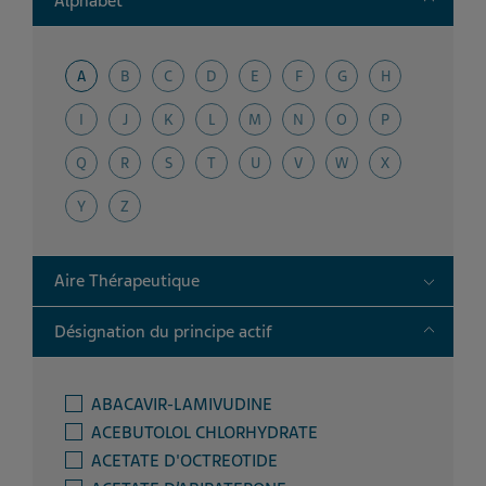
Alphabet
A
B
C
D
E
F
G
H
I
J
K
L
M
N
O
P
Q
R
S
T
U
V
W
X
Y
Z
Toggle
Aire Thérapeutique
Toggle
Désignation du principe actif
ABACAVIR-LAMIVUDINE
ACEBUTOLOL CHLORHYDRATE
ACETATE D'OCTREOTIDE