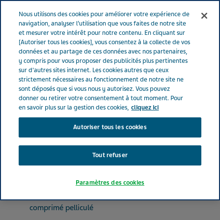
FRANCE
Menu
Nous utilisons des cookies pour améliorer votre expérience de
navigation, analyser l’utilisation que vous faites de notre site
et mesurer votre intérêt pour notre contenu. En cliquant sur
France
Nos Produits
MOXONIDINE TEVA SANTE® 0.2 mg (bte
[Autoriser tous les cookies], vous consentez à la collecte de vos
données et au partage de ces données avec nos partenaires,
de 90)
y compris pour vous proposer des publicités plus pertinentes
sur d'autres sites internet. Les cookies autres que ceux
strictement nécessaires au fonctionnement de notre site ne
MOXONIDINE TEVA
sont déposés que si vous nous y autorisez. Vous pouvez
donner ou retirer votre consentement à tout moment. Pour
SANTE® 0.2 mg (bte de 90)
en savoir plus sur la gestion des cookies,
cliquez ici
Autoriser tous les cookies
ANTIHYPERTENSEURS
MOXONIDINE
Tout refuser
Paramètres des cookies
Forme pharmaceutique
comprimé pelliculé