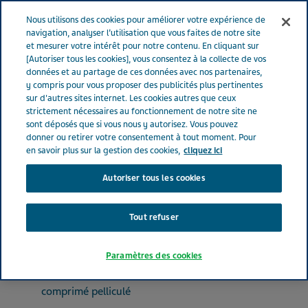
FRANCE
Menu
Nous utilisons des cookies pour améliorer votre expérience de
navigation, analyser l’utilisation que vous faites de notre site
et mesurer votre intérêt pour notre contenu. En cliquant sur
France
Nos Produits
MONTELUKAST TEVA® 10 mg (bte de 28)
[Autoriser tous les cookies], vous consentez à la collecte de vos
données et au partage de ces données avec nos partenaires,
y compris pour vous proposer des publicités plus pertinentes
sur d'autres sites internet. Les cookies autres que ceux
MONTELUKAST TEVA® 10
strictement nécessaires au fonctionnement de notre site ne
sont déposés que si vous nous y autorisez. Vous pouvez
mg (bte de 28)
donner ou retirer votre consentement à tout moment. Pour
en savoir plus sur la gestion des cookies,
cliquez ici
Autoriser tous les cookies
MÉDICAMENTS POUR LES SYNDROMES OBSTRUCTIFS DES VOIES AÉRIENNES
MONTELUKAST
Tout refuser
Paramètres des cookies
Forme pharmaceutique
comprimé pelliculé