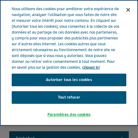
FRANCE
Menu
Nous utilisons des cookies pour améliorer votre expérience de
navigation, analyser l’utilisation que vous faites de notre site
et mesurer votre intérêt pour notre contenu. En cliquant sur
France
Nos Produits
Product catalog
[Autoriser tous les cookies], vous consentez à la collecte de vos
données et au partage de ces données avec nos partenaires,
y compris pour vous proposer des publicités plus pertinentes
sur d'autres sites internet. Les cookies autres que ceux
Liste de nos médicaments
strictement nécessaires au fonctionnement de notre site ne
sont déposés que si vous nous y autorisez. Vous pouvez
donner ou retirer votre consentement à tout moment. Pour
en savoir plus sur la gestion des cookies,
cliquez ici
Autoriser tous les cookies
Search
Tout refuser
Filtres
Paramètres des cookies
Filtres clairs
Toggle