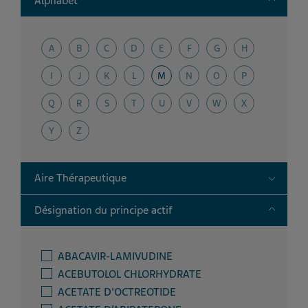
Alphabet
A
B
C
D
E
F
G
H
I
J
K
L
M
N
O
P
Q
R
S
T
U
V
W
X
Y
Z
Toggle
Aire Thérapeutique
Toggle
Désignation du principe actif
ABACAVIR-LAMIVUDINE
ACEBUTOLOL CHLORHYDRATE
ACETATE D'OCTREOTIDE