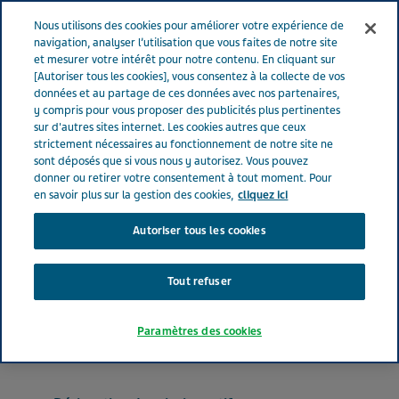
FRANCE
Menu
Nous utilisons des cookies pour améliorer votre expérience de
navigation, analyser l’utilisation que vous faites de notre site
et mesurer votre intérêt pour notre contenu. En cliquant sur
France
Nos Produits
MIANSERINE TEVA® 30 mg (bte de 30)
[Autoriser tous les cookies], vous consentez à la collecte de vos
données et au partage de ces données avec nos partenaires,
y compris pour vous proposer des publicités plus pertinentes
sur d'autres sites internet. Les cookies autres que ceux
MIANSERINE TEVA® 30 mg
strictement nécessaires au fonctionnement de notre site ne
sont déposés que si vous nous y autorisez. Vous pouvez
(bte de 30)
donner ou retirer votre consentement à tout moment. Pour
en savoir plus sur la gestion des cookies,
cliquez ici
Autoriser tous les cookies
PSYCHOANALEPTIQUES
MIANSERINE CHLORHYDRATE
Tout refuser
Forme pharmaceutique
Paramètres des cookies
comprimé pelliculé sécable