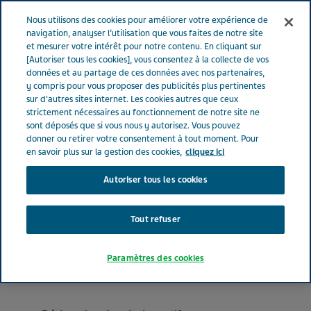
FRANCE
Menu
Nous utilisons des cookies pour améliorer votre expérience de
navigation, analyser l’utilisation que vous faites de notre site
et mesurer votre intérêt pour notre contenu. En cliquant sur
France
Nos Produits
MEMANTINE TEVA 20 mg (bte de 28)
[Autoriser tous les cookies], vous consentez à la collecte de vos
données et au partage de ces données avec nos partenaires,
y compris pour vous proposer des publicités plus pertinentes
sur d'autres sites internet. Les cookies autres que ceux
MEMANTINE TEVA 20 mg
strictement nécessaires au fonctionnement de notre site ne
sont déposés que si vous nous y autorisez. Vous pouvez
(bte de 28)
donner ou retirer votre consentement à tout moment. Pour
en savoir plus sur la gestion des cookies,
cliquez ici
Autoriser tous les cookies
PSYCHOANALEPTIQUES
MEMANTINE
Tout refuser
Forme pharmaceutique
Paramètres des cookies
comprimé pelliculé