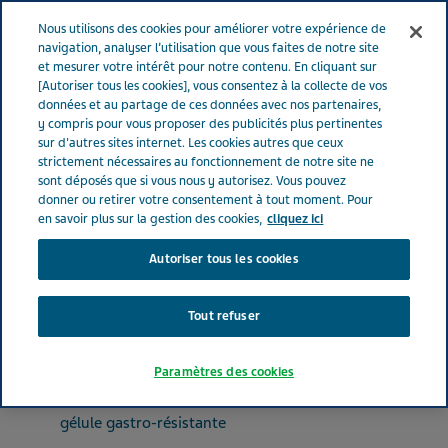
FRANCE
Menu
Nous utilisons des cookies pour améliorer votre expérience de
navigation, analyser l’utilisation que vous faites de notre site
et mesurer votre intérêt pour notre contenu. En cliquant sur
France
Nos Produits
LANSOPRAZOLE TEVA SANTE® 30 mg
[Autoriser tous les cookies], vous consentez à la collecte de vos
données et au partage de ces données avec nos partenaires,
(bte de 28)
y compris pour vous proposer des publicités plus pertinentes
sur d'autres sites internet. Les cookies autres que ceux
strictement nécessaires au fonctionnement de notre site ne
LANSOPRAZOLE TEVA
sont déposés que si vous nous y autorisez. Vous pouvez
donner ou retirer votre consentement à tout moment. Pour
SANTE® 30 mg (bte de 28)
en savoir plus sur la gestion des cookies,
cliquez ici
Autoriser tous les cookies
MÉDICAMENTS POUR LES TROUBLES DE L'ACIDITÉ
LANSOPRAZOLE
Tout refuser
Paramètres des cookies
Forme pharmaceutique
gélule gastro-résistante