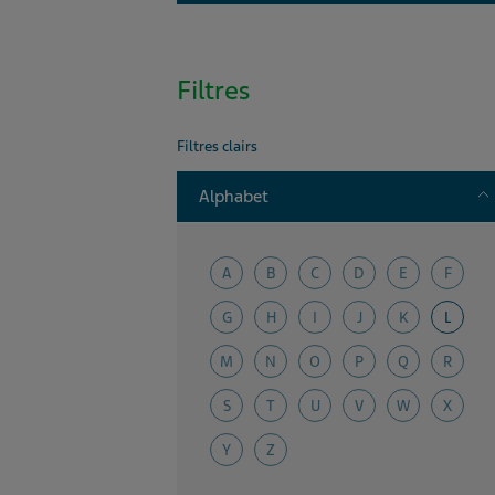
Filtres
Filtres clairs
T
Alphabet
A
B
C
D
E
F
G
H
I
J
K
L
M
N
O
P
Q
R
S
T
U
V
W
X
Y
Z