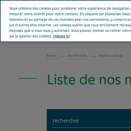
Aller sur Tevapharm
Nous utilisons des cookies pour améliorer votre expérience de navigation, a
mesurer votre intérêt pour notre contenu. En cliquant sur [Autoriser tous l
données et au partage de ces données avec nos partenaires, y compris po
sur d'autres sites internet. Les cookies autres que ceux strictement néces
déposés que si vous nous y autorisez. Vous pouvez donner ou retirer votr
sur la gestion des cookies,
cliquez ici
FRANCE
France
Nos Produits
Product catalog
Liste de nos
Search