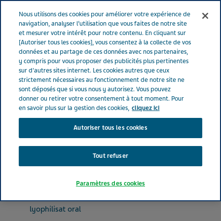
FRANCE
Menu
Nous utilisons des cookies pour améliorer votre expérience de
navigation, analyser l’utilisation que vous faites de notre site
et mesurer votre intérêt pour notre contenu. En cliquant sur
France
Nos Produits
DIASTROLIB® 2 mg (bte de 10)
[Autoriser tous les cookies], vous consentez à la collecte de vos
données et au partage de ces données avec nos partenaires,
y compris pour vous proposer des publicités plus pertinentes
sur d'autres sites internet. Les cookies autres que ceux
DIASTROLIB® 2 mg (bte de
strictement nécessaires au fonctionnement de notre site ne
sont déposés que si vous nous y autorisez. Vous pouvez
10)
donner ou retirer votre consentement à tout moment. Pour
en savoir plus sur la gestion des cookies,
cliquez ici
Autoriser tous les cookies
ANTIDIARRHÉIQUES, ANTI-INFLAMMATOIRES ET ANTI-INFECTIEUX INTESTINAUX
LOPERAMIDE CHLORHYDRATE
Tout refuser
Paramètres des cookies
Forme pharmaceutique
lyophilisat oral