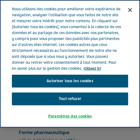
FRANCE
Menu
Nous utilisons des cookies pour améliorer votre expérience de
navigation, analyser l’utilisation que vous faites de notre site
et mesurer votre intérêt pour notre contenu. En cliquant sur
France
Nos Produits
BUDESONIDE TEVA SANTE® 3 mg (bte de
[Autoriser tous les cookies], vous consentez à la collecte de vos
données et au partage de ces données avec nos partenaires,
90)
y compris pour vous proposer des publicités plus pertinentes
sur d'autres sites internet. Les cookies autres que ceux
strictement nécessaires au fonctionnement de notre site ne
BUDESONIDE TEVA
sont déposés que si vous nous y autorisez. Vous pouvez
donner ou retirer votre consentement à tout moment. Pour
SANTE® 3 mg (bte de 90)
en savoir plus sur la gestion des cookies,
cliquez ici
Autoriser tous les cookies
ANTIDIARRHÉIQUES, ANTI-INFLAMMATOIRES ET ANTI-INFECTIEUX INTESTINAUX
Tout refuser
BUDESONIDE
Paramètres des cookies
Forme pharmaceutique