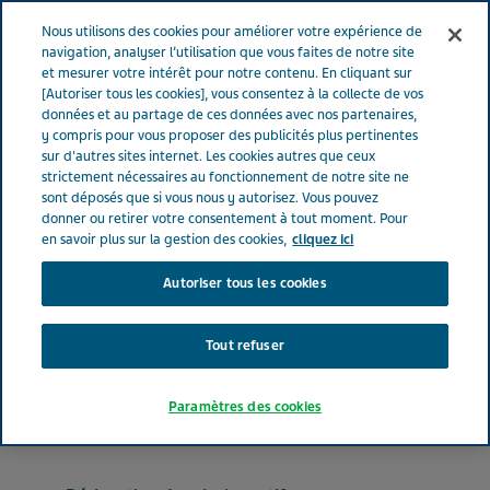
FRANCE
Menu
Nous utilisons des cookies pour améliorer votre expérience de
navigation, analyser l’utilisation que vous faites de notre site
et mesurer votre intérêt pour notre contenu. En cliquant sur
France
Nos Produits
APREMILAST TEVA ® 30 mg (bte de 56)
[Autoriser tous les cookies], vous consentez à la collecte de vos
données et au partage de ces données avec nos partenaires,
y compris pour vous proposer des publicités plus pertinentes
sur d'autres sites internet. Les cookies autres que ceux
APREMILAST TEVA ® 30 mg
strictement nécessaires au fonctionnement de notre site ne
sont déposés que si vous nous y autorisez. Vous pouvez
(bte de 56)
donner ou retirer votre consentement à tout moment. Pour
en savoir plus sur la gestion des cookies,
cliquez ici
Autoriser tous les cookies
IMMUNOSUPPRESSEURS
APREMILAST
Tout refuser
Forme pharmaceutique
Paramètres des cookies
comprimé pelliculé