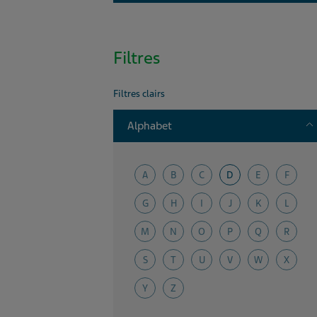
Filtres
Filtres clairs
T
Alphabet
A
B
C
D
E
F
G
H
I
J
K
L
M
N
O
P
Q
R
S
T
U
V
W
X
Y
Z