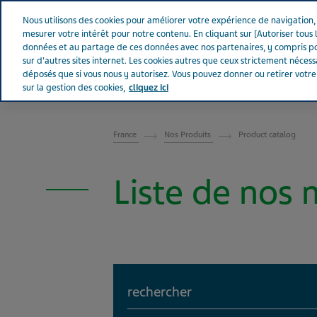
Aller sur Tevapharm
Nous utilisons des cookies pour améliorer votre expérience de navigation, a
mesurer votre intérêt pour notre contenu. En cliquant sur [Autoriser tous l
données et au partage de ces données avec nos partenaires, y compris po
sur d'autres sites internet. Les cookies autres que ceux strictement néces
déposés que si vous nous y autorisez. Vous pouvez donner ou retirer votr
sur la gestion des cookies,
cliquez ici
FRANCE
France
Nos Produits
Product catalog
Liste de nos
Search