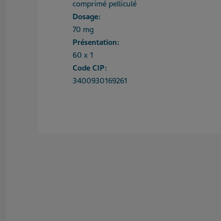
comprimé pelliculé
Dosage:
70 mg
Présentation:
60 x 1
Code CIP:
3400930169261