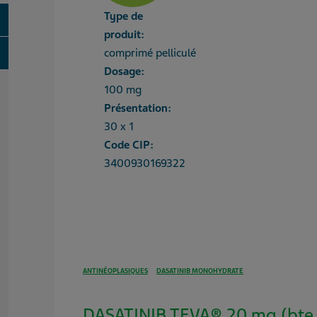
Type de
oggle
produit:
oggle
comprimé pelliculé
Dosage:
100 mg
Présentation:
30 x 1
Code CIP:
3400930169322
ANTINÉOPLASIQUES
DASATINIB MONOHYDRATE
DASATINIB TEVA® 20 mg (bte 