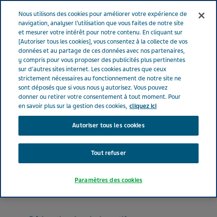
FRANCE
Menu
Nous utilisons des cookies pour améliorer votre expérience de
navigation, analyser l’utilisation que vous faites de notre site
et mesurer votre intérêt pour notre contenu. En cliquant sur
France
Nos Produits
DASATINIB TEVA® 50 mg (bte de 60 x 1)
[Autoriser tous les cookies], vous consentez à la collecte de vos
données et au partage de ces données avec nos partenaires,
y compris pour vous proposer des publicités plus pertinentes
sur d'autres sites internet. Les cookies autres que ceux
DASATINIB TEVA® 50 mg
strictement nécessaires au fonctionnement de notre site ne
sont déposés que si vous nous y autorisez. Vous pouvez
(bte de 60 x 1)
donner ou retirer votre consentement à tout moment. Pour
en savoir plus sur la gestion des cookies,
cliquez ici
Autoriser tous les cookies
ANTINÉOPLASIQUES
DASATINIB MONOHYDRATE
Tout refuser
Forme pharmaceutique
Paramètres des cookies
comprimé pelliculé