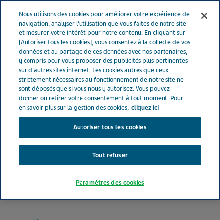
FRANCE
Menu
Nous utilisons des cookies pour améliorer votre expérience de
navigation, analyser l’utilisation que vous faites de notre site
et mesurer votre intérêt pour notre contenu. En cliquant sur
France
Nos Produits
SILDENAFIL TEVA® 50 mg (bte de 24)
[Autoriser tous les cookies], vous consentez à la collecte de vos
données et au partage de ces données avec nos partenaires,
y compris pour vous proposer des publicités plus pertinentes
sur d'autres sites internet. Les cookies autres que ceux
SILDENAFIL TEVA® 50 mg
strictement nécessaires au fonctionnement de notre site ne
sont déposés que si vous nous y autorisez. Vous pouvez
(bte de 24)
donner ou retirer votre consentement à tout moment. Pour
en savoir plus sur la gestion des cookies,
cliquez ici
Autoriser tous les cookies
MÉDICAMENTS UROLOGIQUES
SILDENAFIL
Tout refuser
Forme pharmaceutique
Paramètres des cookies
comprimé pelliculé