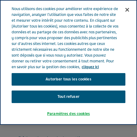
FRANCE
Menu
Nous utilisons des cookies pour améliorer votre expérience de
navigation, analyser l’utilisation que vous faites de notre site
et mesurer votre intérêt pour notre contenu. En cliquant sur
France
Nos Produits
ROPINIROLE TEVA LP® 8 mg (bte de 28)
[Autoriser tous les cookies], vous consentez à la collecte de vos
données et au partage de ces données avec nos partenaires,
y compris pour vous proposer des publicités plus pertinentes
sur d'autres sites internet. Les cookies autres que ceux
ROPINIROLE TEVA LP® 8
strictement nécessaires au fonctionnement de notre site ne
sont déposés que si vous nous y autorisez. Vous pouvez
mg (bte de 28)
donner ou retirer votre consentement à tout moment. Pour
en savoir plus sur la gestion des cookies,
cliquez ici
Autoriser tous les cookies
ANTIPARKINSONIENS
ROPINIROLE CHLORHYDRATE
Tout refuser
Forme pharmaceutique
Paramètres des cookies
comprimé à libération prolongée